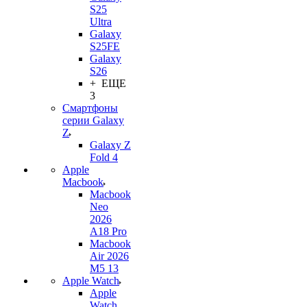
S25
Ultra
Galaxy
S25FE
Galaxy
S26
+ ЕЩЕ
3
Смартфоны
серии Galaxy
Z
Galaxy Z
Fold 4
Apple
Macbook
Macbook
Neo
2026
A18 Pro
Macbook
Air 2026
M5 13
Apple Watch
Apple
Watch