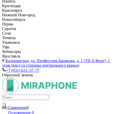
Ижевск
Краснодар
Красноярск
Нижний Новгород
Новосибирск
Пермь
Саратов
Сочи
Тюмень
Ульяновск
Уфа
Чебоксары
Ярославль
Калининград,
ул. Профессора Баранова, д. 1 (ТЦ Z-Форт), 1
этаж (вход со стороны центрального рынка)
+7 (931) 615‒57‒77
Обратный звонок
Сравнение
0
Отложенные
0