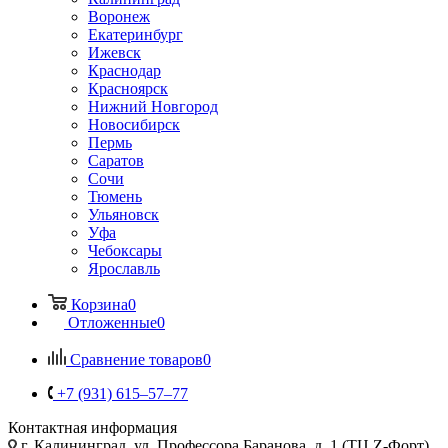
Воронеж
Екатеринбург
Ижевск
Краснодар
Красноярск
Нижний Новгород
Новосибирск
Пермь
Саратов
Сочи
Тюмень
Ульяновск
Уфа
Чебоксары
Ярославль
Корзина
0
Отложенные
0
Сравнение товаров
0
+7 (931) 615‒57‒77
Контактная информация
г. Калининград
,
ул. Профессора Баранова, д. 1 (ТЦ Z-Форт),