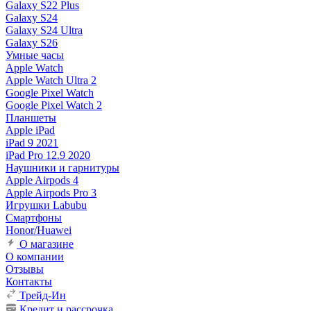
Galaxy S22 Plus
Galaxy S24
Galaxy S24 Ultra
Galaxy S26
Умные часы
Apple Watch
Apple Watch Ultra 2
Google Pixel Watch
Google Pixel Watch 2
Планшеты
Apple iPad
iPad 9 2021
iPad Pro 12.9 2020
Наушники и гарнитуры
Apple Airpods 4
Apple Airpods Pro 3
Игрушки Labubu
Смартфоны
Honor/Huawei
О магазине
О компании
Отзывы
Контакты
Трейд-Ин
Кредит и рассрочка