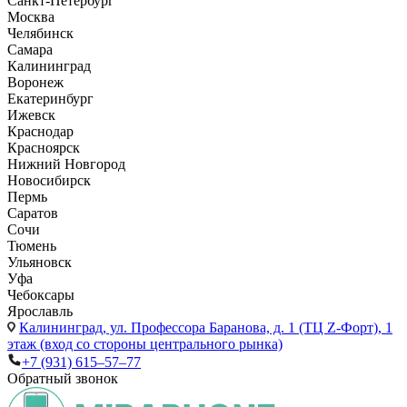
Санкт-Петербург
Москва
Челябинск
Самара
Калининград
Воронеж
Екатеринбург
Ижевск
Краснодар
Красноярск
Нижний Новгород
Новосибирск
Пермь
Саратов
Сочи
Тюмень
Ульяновск
Уфа
Чебоксары
Ярославль
Калининград,
ул. Профессора Баранова, д. 1 (ТЦ Z-Форт), 1
этаж (вход со стороны центрального рынка)
+7 (931) 615‒57‒77
Обратный звонок