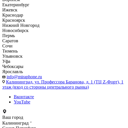
Екатеринбург
Ижевск
Краснодар
Красноярск
Нижний Новгород
Новосибирск
Пермь
Саратов
Сочи
Тюмень
Ульяновск
Уфа
Чебоксары
Ярославль
info@miraphone.ru
Калининград,
ул. Профессора Баранова, д. 1 (ТЦ Z-Форт), 1
этаж (вход со стороны центрального рынка)
Вконтакте
YouTube
Ваш город
Калининград