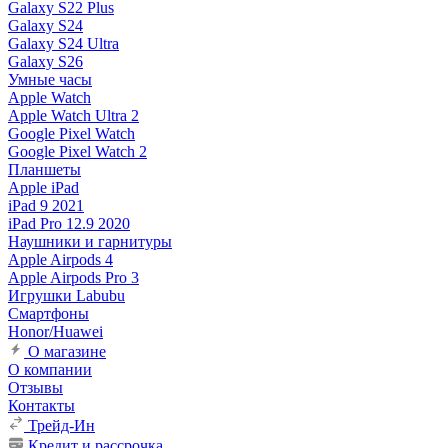
Galaxy S22 Plus
Galaxy S24
Galaxy S24 Ultra
Galaxy S26
Умные часы
Apple Watch
Apple Watch Ultra 2
Google Pixel Watch
Google Pixel Watch 2
Планшеты
Apple iPad
iPad 9 2021
iPad Pro 12.9 2020
Наушники и гарнитуры
Apple Airpods 4
Apple Airpods Pro 3
Игрушки Labubu
Смартфоны
Honor/Huawei
О магазине
О компании
Отзывы
Контакты
Трейд-Ин
Кредит и рассрочка