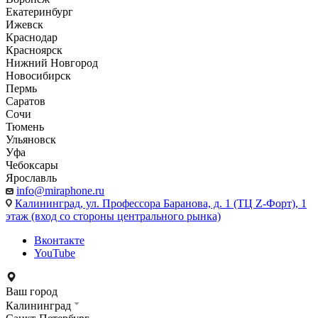
Екатеринбург
Ижевск
Краснодар
Красноярск
Нижний Новгород
Новосибирск
Пермь
Саратов
Сочи
Тюмень
Ульяновск
Уфа
Чебоксары
Ярославль
info@miraphone.ru
Калининград,
ул. Профессора Баранова, д. 1 (ТЦ Z-Форт), 1
этаж (вход со стороны центрального рынка)
Вконтакте
YouTube
Ваш город
Калининград