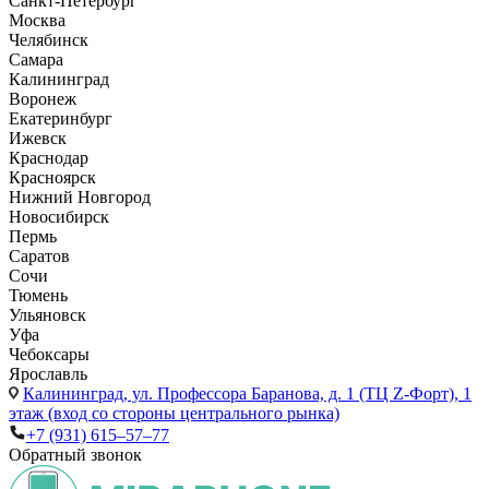
Санкт-Петербург
Москва
Челябинск
Самара
Калининград
Воронеж
Екатеринбург
Ижевск
Краснодар
Красноярск
Нижний Новгород
Новосибирск
Пермь
Саратов
Сочи
Тюмень
Ульяновск
Уфа
Чебоксары
Ярославль
Калининград,
ул. Профессора Баранова, д. 1 (ТЦ Z-Форт), 1
этаж (вход со стороны центрального рынка)
+7 (931) 615‒57‒77
Обратный звонок