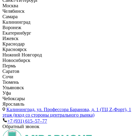
Санкт-Петербург
Москва
Челябинск
Самара
Калининград
Воронеж
Екатеринбург
Ижевск
Краснодар
Красноярск
Нижний Новгород
Новосибирск
Пермь
Саратов
Сочи
Тюмень
Ульяновск
Уфа
Чебоксары
Ярославль
Калининград,
ул. Профессора Баранова, д. 1 (ТЦ Z-Форт), 1
этаж (вход со стороны центрального рынка)
+7 (931) 615‒57‒77
Обратный звонок