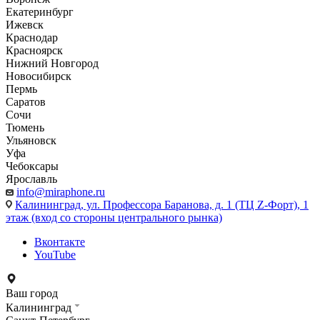
Екатеринбург
Ижевск
Краснодар
Красноярск
Нижний Новгород
Новосибирск
Пермь
Саратов
Сочи
Тюмень
Ульяновск
Уфа
Чебоксары
Ярославль
info@miraphone.ru
Калининград,
ул. Профессора Баранова, д. 1 (ТЦ Z-Форт), 1
этаж (вход со стороны центрального рынка)
Вконтакте
YouTube
Ваш город
Калининград