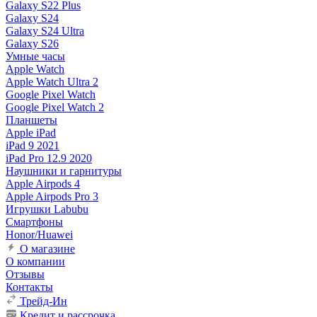
Galaxy S22 Plus
Galaxy S24
Galaxy S24 Ultra
Galaxy S26
Умные часы
Apple Watch
Apple Watch Ultra 2
Google Pixel Watch
Google Pixel Watch 2
Планшеты
Apple iPad
iPad 9 2021
iPad Pro 12.9 2020
Наушники и гарнитуры
Apple Airpods 4
Apple Airpods Pro 3
Игрушки Labubu
Смартфоны
Honor/Huawei
О магазине
О компании
Отзывы
Контакты
Трейд-Ин
Кредит и рассрочка