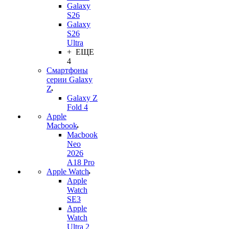
Galaxy
S26
Galaxy
S26
Ultra
+ ЕЩЕ
4
Смартфоны
серии Galaxy
Z
Galaxy Z
Fold 4
Apple
Macbook
Macbook
Neo
2026
A18 Pro
Apple Watch
Apple
Watch
SE3
Apple
Watch
Ultra 2