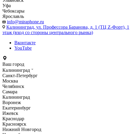
Ульяновск
Уфа
Чебоксары
Ярославль
info@miraphone.ru
Калининград,
ул. Профессора Баранова, д. 1 (ТЦ Z-Форт), 1
этаж (вход со стороны центрального рынка)
Вконтакте
YouTube
Ваш город
Калининград
Санкт-Петербург
Москва
Челябинск
Самара
Калининград
Воронеж
Екатеринбург
Ижевск
Краснодар
Красноярск
Нижний Новгород