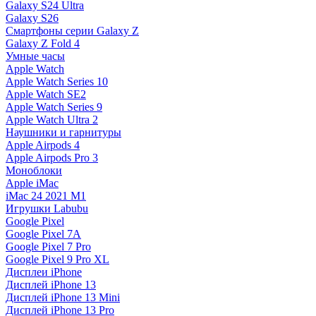
Galaxy S24 Ultra
Galaxy S26
Смартфоны серии Galaxy Z
Galaxy Z Fold 4
Умные часы
Apple Watch
Apple Watch Series 10
Apple Watch SE2
Apple Watch Series 9
Apple Watch Ultra 2
Наушники и гарнитуры
Apple Airpods 4
Apple Airpods Pro 3
Моноблоки
Apple iMac
iMac 24 2021 M1
Игрушки Labubu
Google Pixel
Google Pixel 7А
Google Pixel 7 Pro
Google Pixel 9 Pro XL
Дисплеи iPhone
Дисплей iPhone 13
Дисплей iPhone 13 Mini
Дисплей iPhone 13 Pro