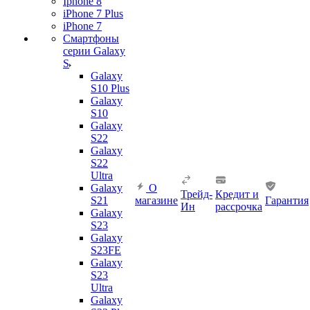
Iphone 8
iPhone 7 Plus
iPhone 7
Смартфоны
серии Galaxy
S
Galaxy
S10 Plus
Galaxy
S10
Galaxy
S22
Galaxy
S22
Ultra
Galaxy
О
Трейд-
Кредит и
S21
магазине
Гарантия
Ин
рассрочка
Galaxy
S23
Galaxy
S23FE
Galaxy
S23
Ultra
Galaxy