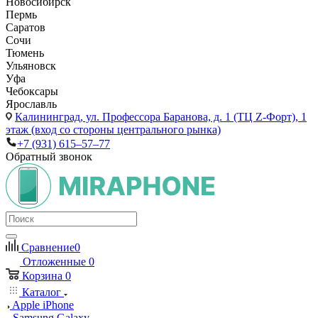
Новосибирск
Пермь
Саратов
Сочи
Тюмень
Ульяновск
Уфа
Чебоксары
Ярославль
Калининград,
ул. Профессора Баранова, д. 1 (ТЦ Z-Форт), 1
этаж (вход со стороны центрального рынка)
+7 (931) 615‒57‒77
Обратный звонок
Сравнение
0
Отложенные
0
Корзина
0
Каталог
Apple iPhone
Samsung Galaxy