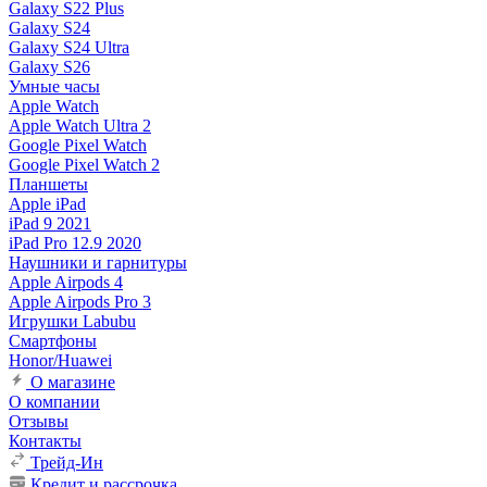
Galaxy S22 Plus
Galaxy S24
Galaxy S24 Ultra
Galaxy S26
Умные часы
Apple Watch
Apple Watch Ultra 2
Google Pixel Watch
Google Pixel Watch 2
Планшеты
Apple iPad
iPad 9 2021
iPad Pro 12.9 2020
Наушники и гарнитуры
Apple Airpods 4
Apple Airpods Pro 3
Игрушки Labubu
Смартфоны
Honor/Huawei
О магазине
О компании
Отзывы
Контакты
Трейд-Ин
Кредит и рассрочка