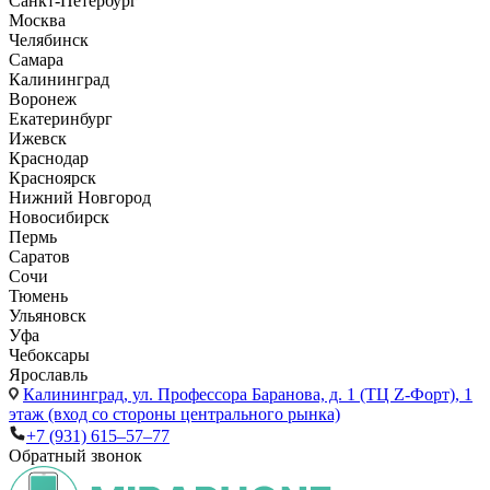
Санкт-Петербург
Москва
Челябинск
Самара
Калининград
Воронеж
Екатеринбург
Ижевск
Краснодар
Красноярск
Нижний Новгород
Новосибирск
Пермь
Саратов
Сочи
Тюмень
Ульяновск
Уфа
Чебоксары
Ярославль
Калининград,
ул. Профессора Баранова, д. 1 (ТЦ Z-Форт), 1
этаж (вход со стороны центрального рынка)
+7 (931) 615‒57‒77
Обратный звонок