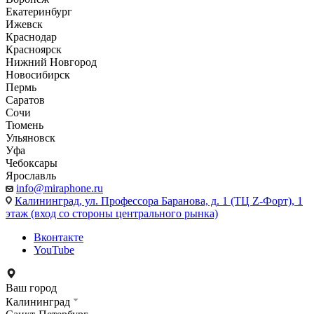
Екатеринбург
Ижевск
Краснодар
Красноярск
Нижний Новгород
Новосибирск
Пермь
Саратов
Сочи
Тюмень
Ульяновск
Уфа
Чебоксары
Ярославль
info@miraphone.ru
Калининград,
ул. Профессора Баранова, д. 1 (ТЦ Z-Форт), 1
этаж (вход со стороны центрального рынка)
Вконтакте
YouTube
Ваш город
Калининград