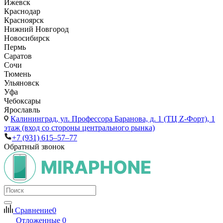
Ижевск
Краснодар
Красноярск
Нижний Новгород
Новосибирск
Пермь
Саратов
Сочи
Тюмень
Ульяновск
Уфа
Чебоксары
Ярославль
Калининград,
ул. Профессора Баранова, д. 1 (ТЦ Z-Форт), 1
этаж (вход со стороны центрального рынка)
+7 (931) 615‒57‒77
Обратный звонок
Сравнение
0
Отложенные
0