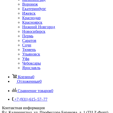
Воронеж
Екатеринбург
Ижевск
Краснодар
Красноярск
Нижний Новгород
Новосибирск
Пермь
Саратов
Сочи
Тюмень
Ульяновск
Уфа
Чебоксары
Ярославль
Корзина
0
Отложенные
0
Сравнение товаров
0
+7 (931) 615‒57‒77
Контактная информация
г. Калининград
,
ул. Профессора Баранова, д. 1 (ТЦ Z-Форт),