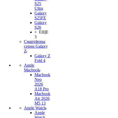
S25
Ultra
Galaxy
S25FE
Galaxy
S26
+ ЕЩЕ
3
Смартфоны
серии Galaxy
Z
Galaxy Z
Fold 4
Apple
Macbook
Macbook
Neo
2026
A18 Pro
Macbook
Air 2026
M5 13
Apple Watch
Apple
Watch