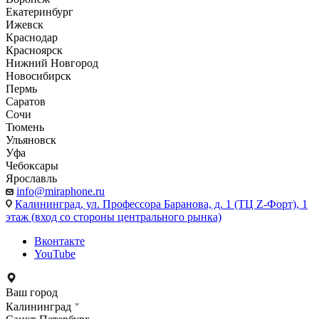
Екатеринбург
Ижевск
Краснодар
Красноярск
Нижний Новгород
Новосибирск
Пермь
Саратов
Сочи
Тюмень
Ульяновск
Уфа
Чебоксары
Ярославль
info@miraphone.ru
Калининград,
ул. Профессора Баранова, д. 1 (ТЦ Z-Форт), 1
этаж (вход со стороны центрального рынка)
Вконтакте
YouTube
Ваш город
Калининград