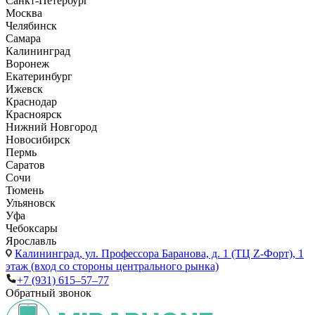
Санкт-Петербург
Москва
Челябинск
Самара
Калининград
Воронеж
Екатеринбург
Ижевск
Краснодар
Красноярск
Нижний Новгород
Новосибирск
Пермь
Саратов
Сочи
Тюмень
Ульяновск
Уфа
Чебоксары
Ярославль
Калининград,
ул. Профессора Баранова, д. 1 (ТЦ Z-Форт), 1
этаж (вход со стороны центрального рынка)
+7 (931) 615‒57‒77
Обратный звонок