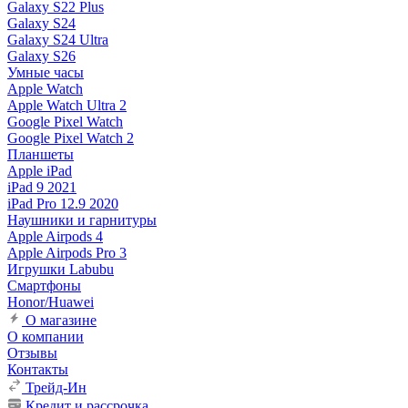
Galaxy S22 Plus
Galaxy S24
Galaxy S24 Ultra
Galaxy S26
Умные часы
Apple Watch
Apple Watch Ultra 2
Google Pixel Watch
Google Pixel Watch 2
Планшеты
Apple iPad
iPad 9 2021
iPad Pro 12.9 2020
Наушники и гарнитуры
Apple Airpods 4
Apple Airpods Pro 3
Игрушки Labubu
Смартфоны
Honor/Huawei
О магазине
О компании
Отзывы
Контакты
Трейд-Ин
Кредит и рассрочка