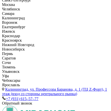
Санкт-Петербург
Москва
Челябинск
Самара
Калининград
Воронеж
Екатеринбург
Ижевск
Краснодар
Красноярск
Нижний Новгород
Новосибирск
Пермь
Саратов
Сочи
Тюмень
Ульяновск
Уфа
Чебоксары
Ярославль
Калининград,
ул. Профессора Баранова, д. 1 (ТЦ Z-Форт), 1
этаж (вход со стороны центрального рынка)
+7 (931) 615‒57‒77
Обратный звонок