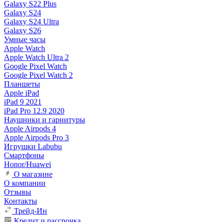
Galaxy S22 Plus
Galaxy S24
Galaxy S24 Ultra
Galaxy S26
Умные часы
Apple Watch
Apple Watch Ultra 2
Google Pixel Watch
Google Pixel Watch 2
Планшеты
Apple iPad
iPad 9 2021
iPad Pro 12.9 2020
Наушники и гарнитуры
Apple Airpods 4
Apple Airpods Pro 3
Игрушки Labubu
Смартфоны
Honor/Huawei
О магазине
О компании
Отзывы
Контакты
Трейд-Ин
Кредит и рассрочка