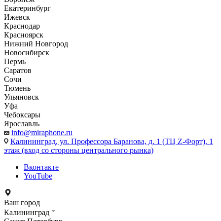
Екатеринбург
Ижевск
Краснодар
Красноярск
Нижний Новгород
Новосибирск
Пермь
Саратов
Сочи
Тюмень
Ульяновск
Уфа
Чебоксары
Ярославль
info@miraphone.ru
Калининград,
ул. Профессора Баранова, д. 1 (ТЦ Z-Форт), 1
этаж (вход со стороны центрального рынка)
Вконтакте
YouTube
Ваш город
Калининград