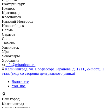
Екатеринбург
Ижевск
Краснодар
Красноярск
Нижний Новгород
Новосибирск
Пермь
Саратов
Сочи
Тюмень
Ульяновск
Уфа
Чебоксары
Ярославль
info@miraphone.ru
Калининград,
ул. Профессора Баранова, д. 1 (ТЦ Z-Форт), 1
этаж (вход со стороны центрального рынка)
Вконтакте
YouTube
Ваш город
Калининград