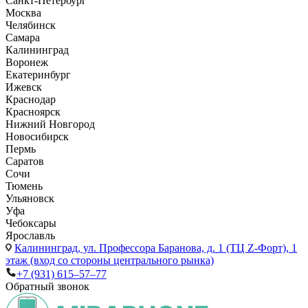
Санкт-Петербург
Москва
Челябинск
Самара
Калининград
Воронеж
Екатеринбург
Ижевск
Краснодар
Красноярск
Нижний Новгород
Новосибирск
Пермь
Саратов
Сочи
Тюмень
Ульяновск
Уфа
Чебоксары
Ярославль
Калининград,
ул. Профессора Баранова, д. 1 (ТЦ Z-Форт), 1
этаж (вход со стороны центрального рынка)
+7 (931) 615‒57‒77
Обратный звонок