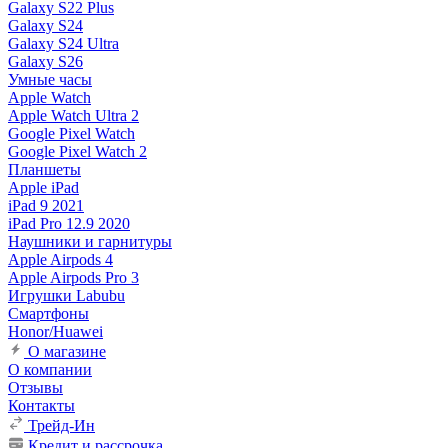
Galaxy S22 Plus
Galaxy S24
Galaxy S24 Ultra
Galaxy S26
Умные часы
Apple Watch
Apple Watch Ultra 2
Google Pixel Watch
Google Pixel Watch 2
Планшеты
Apple iPad
iPad 9 2021
iPad Pro 12.9 2020
Наушники и гарнитуры
Apple Airpods 4
Apple Airpods Pro 3
Игрушки Labubu
Смартфоны
Honor/Huawei
О магазине
О компании
Отзывы
Контакты
Трейд-Ин
Кредит и рассрочка