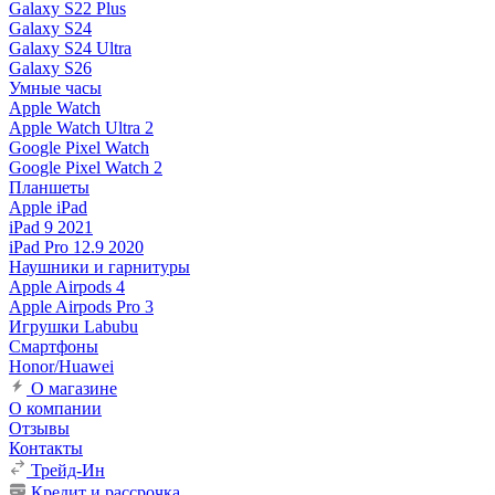
Galaxy S22 Plus
Galaxy S24
Galaxy S24 Ultra
Galaxy S26
Умные часы
Apple Watch
Apple Watch Ultra 2
Google Pixel Watch
Google Pixel Watch 2
Планшеты
Apple iPad
iPad 9 2021
iPad Pro 12.9 2020
Наушники и гарнитуры
Apple Airpods 4
Apple Airpods Pro 3
Игрушки Labubu
Смартфоны
Honor/Huawei
О магазине
О компании
Отзывы
Контакты
Трейд-Ин
Кредит и рассрочка