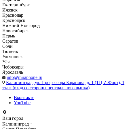
Екатеринбург
Ижевск
Краснодар
Красноярск
Нижний Новгород
Новосибирск
Пермь
Саратов
Сочи
Тюмень
Ульяновск
Уфа
Чебоксары
Ярославль
info@miraphone.ru
Калининград,
ул. Профессора Баранова, д. 1 (ТЦ Z-Форт), 1
этаж (вход со стороны центрального рынка)
Вконтакте
YouTube
Ваш город
Калининград