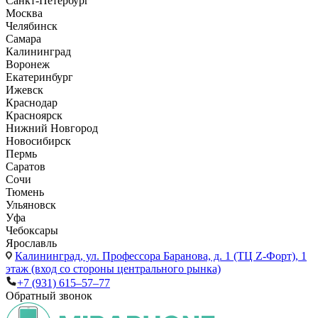
Санкт-Петербург
Москва
Челябинск
Самара
Калининград
Воронеж
Екатеринбург
Ижевск
Краснодар
Красноярск
Нижний Новгород
Новосибирск
Пермь
Саратов
Сочи
Тюмень
Ульяновск
Уфа
Чебоксары
Ярославль
Калининград,
ул. Профессора Баранова, д. 1 (ТЦ Z-Форт), 1
этаж (вход со стороны центрального рынка)
+7 (931) 615‒57‒77
Обратный звонок