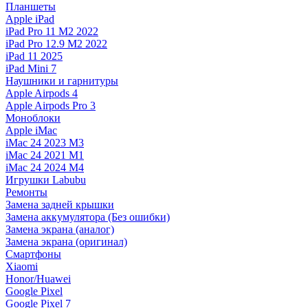
Планшеты
Apple iPad
iPad Pro 11 M2 2022
iPad Pro 12.9 M2 2022
iPad 11 2025
iPad Mini 7
Наушники и гарнитуры
Apple Airpods 4
Apple Airpods Pro 3
Моноблоки
Apple iMac
iMac 24 2023 M3
iMac 24 2021 M1
iMac 24 2024 M4
Игрушки Labubu
Ремонты
Замена задней крышки
Замена аккумулятора (Без ошибки)
Замена экрана (аналог)
Замена экрана (оригинал)
Смартфоны
Xiaomi
Honor/Huawei
Google Pixel
Google Pixel 7