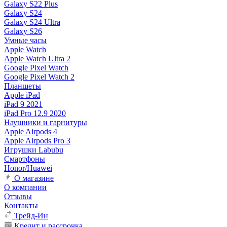
Galaxy S22 Plus
Galaxy S24
Galaxy S24 Ultra
Galaxy S26
Умные часы
Apple Watch
Apple Watch Ultra 2
Google Pixel Watch
Google Pixel Watch 2
Планшеты
Apple iPad
iPad 9 2021
iPad Pro 12.9 2020
Наушники и гарнитуры
Apple Airpods 4
Apple Airpods Pro 3
Игрушки Labubu
Смартфоны
Honor/Huawei
О магазине
О компании
Отзывы
Контакты
Трейд-Ин
Кредит и рассрочка