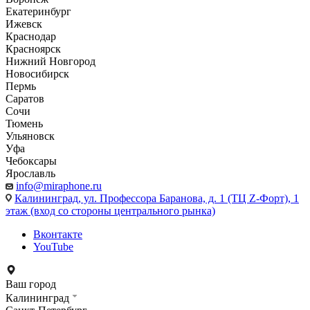
Екатеринбург
Ижевск
Краснодар
Красноярск
Нижний Новгород
Новосибирск
Пермь
Саратов
Сочи
Тюмень
Ульяновск
Уфа
Чебоксары
Ярославль
info@miraphone.ru
Калининград,
ул. Профессора Баранова, д. 1 (ТЦ Z-Форт), 1
этаж (вход со стороны центрального рынка)
Вконтакте
YouTube
Ваш город
Калининград