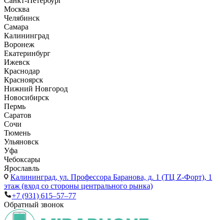
Санкт-Петербург
Москва
Челябинск
Самара
Калининград
Воронеж
Екатеринбург
Ижевск
Краснодар
Красноярск
Нижний Новгород
Новосибирск
Пермь
Саратов
Сочи
Тюмень
Ульяновск
Уфа
Чебоксары
Ярославль
Калининград,
ул. Профессора Баранова, д. 1 (ТЦ Z-Форт), 1
этаж (вход со стороны центрального рынка)
+7 (931) 615‒57‒77
Обратный звонок