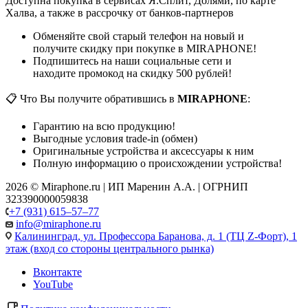
Доступна покупка в сервисах Я.Сплит, Долями, по карте
Халва, а также в рассрочку от банков-партнеров
Обменяйте свой старый телефон на новый и
получите скидку при покупке в MIRAPHONE!
Подпишитесь на наши социальные сети и
находите промокод на скидку 500 рублей!
📋 Что Вы получите обратившись в
MIRAPHONE
:
Гарантию на всю продукцию!
Выгодные условия trade-in (обмен)
Оригинальные устройства и аксессуары к ним
Полную информацию о происхождении устройства!
2026 © Miraphone.ru | ИП Маренин А.А. | ОГРНИП
323390000059838
+7 (931) 615‒57‒77
info@miraphone.ru
Калининград,
ул. Профессора Баранова, д. 1 (ТЦ Z-Форт), 1
этаж (вход со стороны центрального рынка)
Вконтакте
YouTube