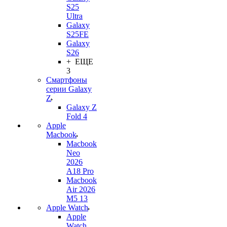
S25
Ultra
Galaxy
S25FE
Galaxy
S26
+ ЕЩЕ
3
Смартфоны
серии Galaxy
Z
Galaxy Z
Fold 4
Apple
Macbook
Macbook
Neo
2026
A18 Pro
Macbook
Air 2026
M5 13
Apple Watch
Apple
Watch