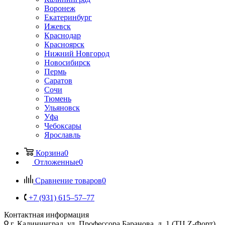
Воронеж
Екатеринбург
Ижевск
Краснодар
Красноярск
Нижний Новгород
Новосибирск
Пермь
Саратов
Сочи
Тюмень
Ульяновск
Уфа
Чебоксары
Ярославль
Корзина
0
Отложенные
0
Сравнение товаров
0
+7 (931) 615‒57‒77
Контактная информация
г. Калининград
,
ул. Профессора Баранова, д. 1 (ТЦ Z-Форт),