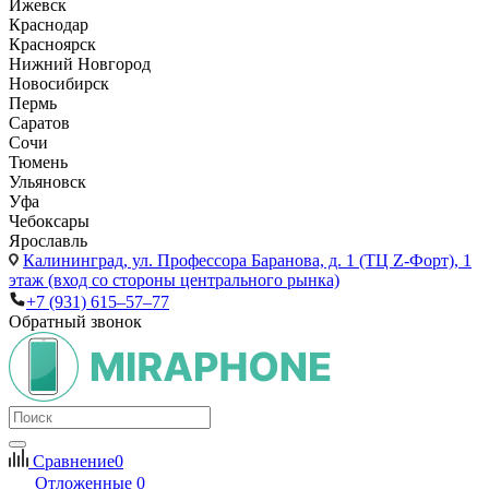
Ижевск
Краснодар
Красноярск
Нижний Новгород
Новосибирск
Пермь
Саратов
Сочи
Тюмень
Ульяновск
Уфа
Чебоксары
Ярославль
Калининград,
ул. Профессора Баранова, д. 1 (ТЦ Z-Форт), 1
этаж (вход со стороны центрального рынка)
+7 (931) 615‒57‒77
Обратный звонок
Сравнение
0
Отложенные
0