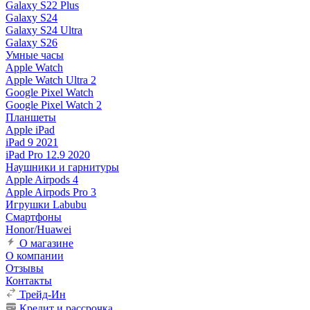
Galaxy S22 Plus
Galaxy S24
Galaxy S24 Ultra
Galaxy S26
Умные часы
Apple Watch
Apple Watch Ultra 2
Google Pixel Watch
Google Pixel Watch 2
Планшеты
Apple iPad
iPad 9 2021
iPad Pro 12.9 2020
Наушники и гарнитуры
Apple Airpods 4
Apple Airpods Pro 3
Игрушки Labubu
Смартфоны
Honor/Huawei
О магазине
О компании
Отзывы
Контакты
Трейд-Ин
Кредит и рассрочка