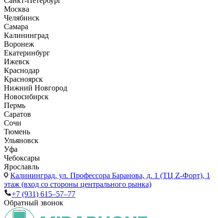
Санкт-Петербург
Москва
Челябинск
Самара
Калининград
Воронеж
Екатеринбург
Ижевск
Краснодар
Красноярск
Нижний Новгород
Новосибирск
Пермь
Саратов
Сочи
Тюмень
Ульяновск
Уфа
Чебоксары
Ярославль
Калининград,
ул. Профессора Баранова, д. 1 (ТЦ Z-Форт), 1
этаж (вход со стороны центрального рынка)
+7 (931) 615‒57‒77
Обратный звонок