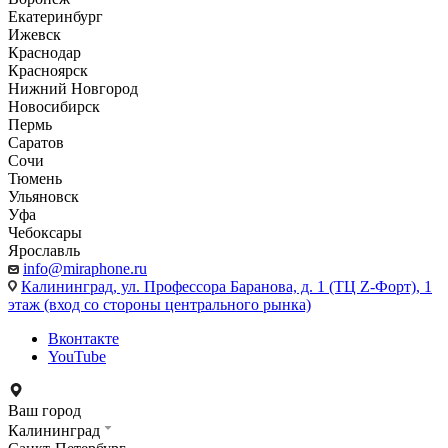
Екатеринбург
Ижевск
Краснодар
Красноярск
Нижний Новгород
Новосибирск
Пермь
Саратов
Сочи
Тюмень
Ульяновск
Уфа
Чебоксары
Ярославль
info@miraphone.ru
Калининград,
ул. Профессора Баранова, д. 1 (ТЦ Z-Форт), 1
этаж (вход со стороны центрального рынка)
Вконтакте
YouTube
Ваш город
Калининград