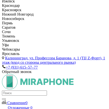
Ижевск
Краснодар
Красноярск
Нижний Новгород
Новосибирск
Пермь
Саратов
Сочи
Тюмень
Ульяновск
Уфа
Чебоксары
Ярославль
Калининград,
ул. Профессора Баранова, д. 1 (ТЦ Z-Форт), 1
этаж (вход со стороны центрального рынка)
+7 (931) 615‒57‒77
Обратный звонок
Сравнение
0
Отложенные
0